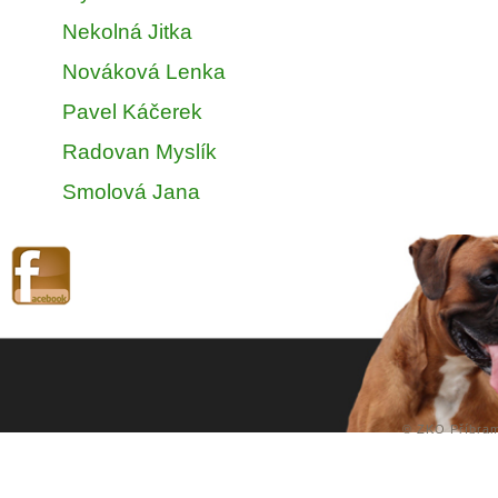
Nekolná Jitka
Nováková Lenka
Pavel Káčerek
Radovan Myslík
Smolová Jana
©
ZKO Příbra