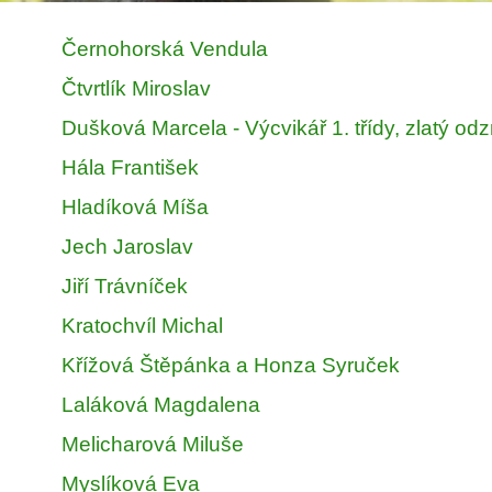
Černohorská Vendula
Čtvrtlík Miroslav
Dušková Marcela - Výcvikář 1. třídy, zlatý o
Hála František
Hladíková Míša
Jech Jaroslav
Jiří Trávníček
Kratochvíl Michal
Křížová Štěpánka a Honza Syruček
Laláková Magdalena
Melicharová Miluše
Myslíková Eva