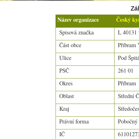
Zá
Název organizace
Český ky
Spisová značka
L 40131 v
Část obce
Příbram V
Ulice
Pod Špit
PSČ
261 01
Okres
Příbram
Oblast
Střední 
Kraj
Středoče
Právní forma
Pobočný 
IČ
6110127