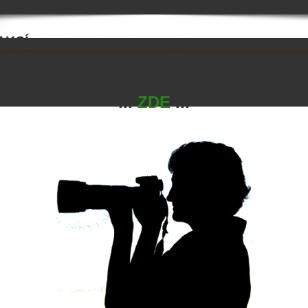
AKCÍ
Fotografie z našich akcí si můžete prohlédnout
...
ZDE
...