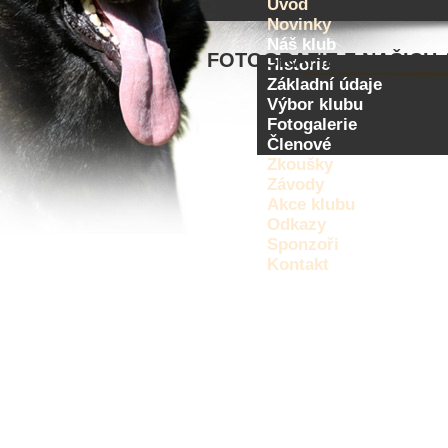
Úvod
Novinky
Náš klub
FOTOGRAFIE Z NAŠICH 
Historie
Základní údaje
Výbor klubu
Fotogalerie
Členové
Zkoušky
Závody
Akce klubu
Odkazy
Sponzoři
Kontakt