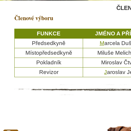
ČLE
Členové výboru
FUNKCE
JMÉNO A PŘ
Předsedkyně
M
arcela Du
Místopředsedkyně
Miluše Melic
Pokladník
Miroslav Čtv
Revizor
J
aroslav 