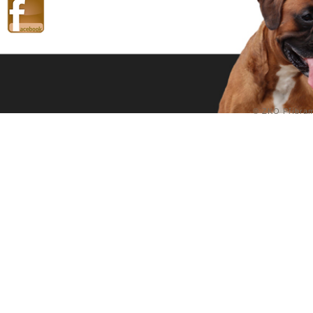
©
ZKO Příbra